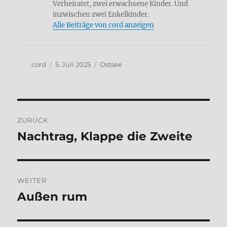
Verheiratet, zwei erwachsene Kinder. Und
inzwischen zwei Enkelkinder.
Alle Beiträge von cord anzeigen
Autor
Veröffentlicht
Kategorien
cord
5. Juli 2025
Ostsee
am
Beitragsnavigation
ZURÜCK
Nachtrag, Klappe die Zweite
Vorheriger
Beitrag:
WEITER
Außen rum
Nächster
Beitrag: