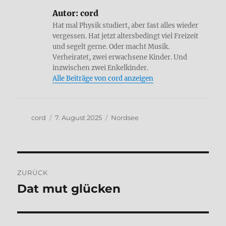
Autor:
cord
Hat mal Physik studiert, aber fast alles wieder
vergessen. Hat jetzt altersbedingt viel Freizeit
und segelt gerne. Oder macht Musik.
Verheiratet, zwei erwachsene Kinder. Und
inzwischen zwei Enkelkinder.
Alle Beiträge von cord anzeigen
Autor
Veröffentlicht
Kategorien
cord
7. August 2025
Nordsee
am
Beitragsnavigation
ZURÜCK
Dat mut glücken
Vorheriger
Beitrag: