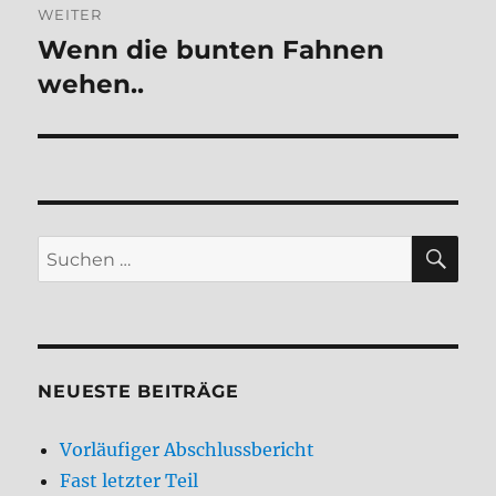
WEITER
Wenn die bunten Fahnen
Nächster
Beitrag:
wehen..
SU
Suchen
nach:
NEUESTE BEITRÄGE
Vorläufiger Abschlussbericht
Fast letzter Teil