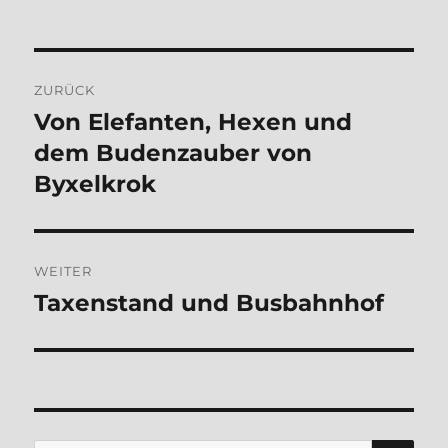
am
Beitragsnavigation
ZURÜCK
Von Elefanten, Hexen und
Vorheriger
Beitrag:
dem Budenzauber von
Byxelkrok
WEITER
Taxenstand und Busbahnhof
Nächster
Beitrag:
SU