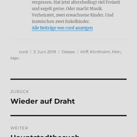
vergessen. Hat jetzt altersbedingt viel Freizeit
und segelt gerne. Oder macht Musik.
Verheiratet, zwei erwachsene Kinder. Und
inzwischen zwei Enkelkinder.
Alle Beiträge von cord anzeigen
Autor
Veröffentlicht
Kategorien
Schlagwörter
cord
3. Juni 2019
Ostsee
Kliff
,
Klintholm
,
Mön
,
am
Møn
Beitragsnavigation
ZURÜCK
Wieder auf Draht
Vorheriger
Beitrag:
WEITER