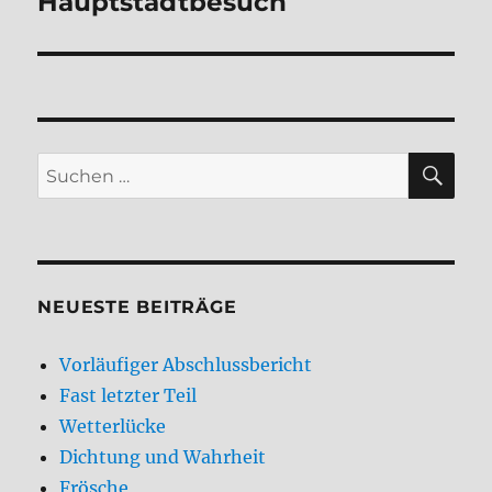
Hauptstadtbesuch
Nächster
Beitrag:
SU
Suchen
nach:
NEUESTE BEITRÄGE
Vorläufiger Abschlussbericht
Fast letzter Teil
Wetterlücke
Dichtung und Wahrheit
Frösche