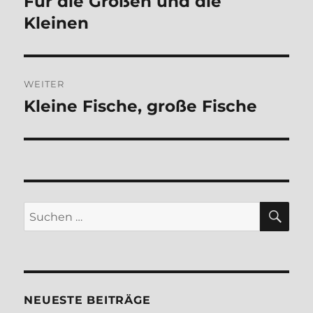
Für die Großen und die
Vorheriger
Beitrag:
Kleinen
WEITER
Kleine Fische, große Fische
Nächster
Beitrag:
SU
Suchen
nach:
NEUESTE BEITRÄGE