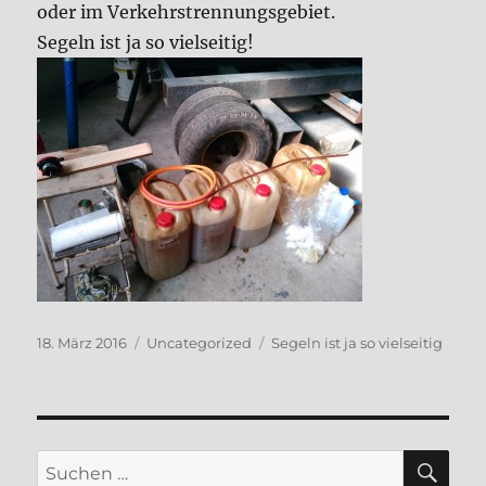
oder im Verkehrstrennungsgebiet.
Segeln ist ja so vielseitig!
Veröffentlicht
Kategorien
Schlagwörter
18. März 2016
Uncategorized
Segeln ist ja so vielseitig
am
SU
Suchen