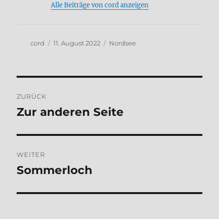
Alle Beiträge von cord anzeigen
Autor
Veröffentlicht
Kategorien
cord
11. August 2022
Nordsee
am
Beitragsnavigation
ZURÜCK
Zur anderen Seite
Vorheriger
Beitrag:
WEITER
Sommerloch
Nächster
Beitrag: