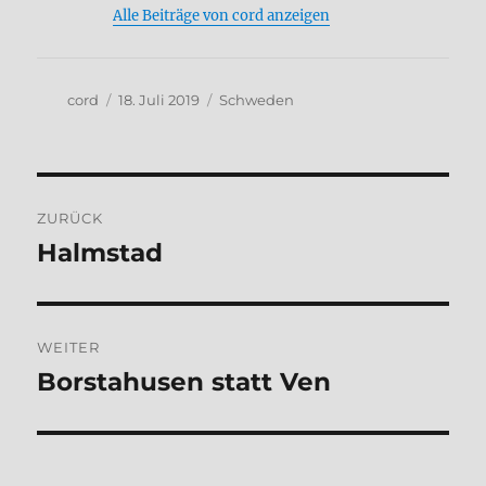
Alle Beiträge von cord anzeigen
Autor
Veröffentlicht
Kategorien
cord
18. Juli 2019
Schweden
am
Beitragsnavigation
ZURÜCK
Halmstad
Vorheriger
Beitrag:
WEITER
Borstahusen statt Ven
Nächster
Beitrag: